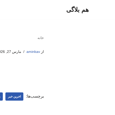
هم بلاگی
پرش
به
محتوا
خانه
از
aminkav
مارس 27, 2026
برچسب‌ها:
اخرین خبر
ه