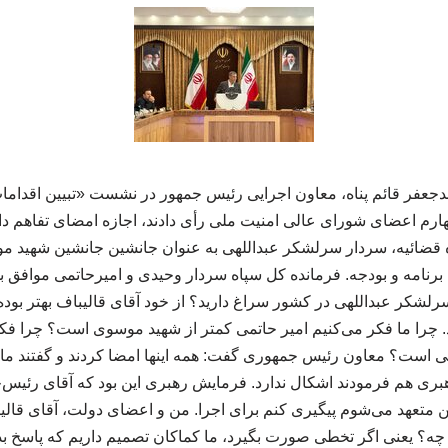
جعفر قائم پناه، معاون اجرایی رئیس جمهور در نشست «تبیین اقدام
رم اعضای شورای عالی امنیت ملی رأی دادند، اجازه امضای تفاهم داد
ضائیه، سردار سرلشکر عبداللهی به عنوان جانشین جانشین شهید مو
نامه و بودجه. فرمانده کل سپاه سردار وحیدی و امیرحاتمی موافق بود
رلشکر عبداللهی در کشور سراغ دارید؟ از خود آقای قالیباف بهتر بوده
چرا ما فکر می‌کنیم امیر حاتمی کمتر از شهید موسوی است؟ چرا فکر
رهبری هم فرمودند اشکال ندارد. فرمایش رهبری این بود که آقای رئیس‌
 متعهد می‌شوم پیگیری کنم برای اجرا. من و اعضای دولت، آقای قالیب
ه؟ یعنی اگر تخطی صورت بگیرد، ما کماکان تصمیم داریم که پاسخ بدهیم