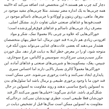
دچار کبد چرب هم هستند.» این متخصص غدد اضافه می‌کند که «البته
همه چربی‌ها به یک اندازه مضر نیستند. مثلا چربی‌های مفید موجود در
مغزها، ماهی، روغن زیتون و آووکادو با چربی‌های ناسالم موجود در
فست‌فودها و غذاهای صنعتی خیلی تفاوت دارند. مشکل اصلی،
مصرف زیاد چربی‌های ناسالم و غذاهای فوق‌فرآوری‌شده است؛
خوراکی‌هایی که علاوه بر چربی بالا معمولا نمک، شکر و مواد
افزودنی زیادی هم دارند.» قند خون نرمال، اما خطر پنهان متخصصان
هشدار می‌دهند که بعضی عادت‌های غذایی می‌تواند بدون آنکه فرد
متوجه شود، او را در معرض خطر ابتلا به دیابت قرار دهد. مثل خوردن
مکرر سیب‌زمینی سرخ‌کرده، سوسیس و کالباس، مرغ سوخاری،
چیپس، پفک، بیسکوییت‌ها و شیرینی‌های صنعتی و غذاهای آماده. این
خوراکی‌ها معمولاً کالری بسیار بالایی دارند اما احساس سیری
پایداری ایجاد نمی‌کنند و باعث پرخوری می‌شوند. حتی ممکن است
قند خون ما با وجود پرخوری طبیعی و نرمال باشد اما سلول‌های بدن
به انسولین پاسخ مناسبی ندهند و روند مقاومت به انسولین در حال
شکل‌گیری باشد. عبادی می‌گوید: «خیلی‌ها تصور می‌کنند اگر قند
خون‌شان فعلا طبیعی است، خطری تهدیدشان نمی‌کند. درحالی‌که
مقاومت به انسولین ممکن است سال‌ها قبل از تشخیص دیابت در