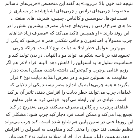
نتیجه قند خون بالا می‌رود.» به گفته این متخصص «چربی‌های ناسالم
مخصوصا چربی‌های ترانس و چربی‌های اشباع‌شده در بسیاری از
فست‌فودها، سوسیس و کالباس، چیپس، شیرینی‌های صنعتی،
غذاهای سرخ‌کردنی و روغن‌های چندبار مصرف بیشترین نقش را در
این روند دارند.» او همچنین تاکید می‌کند که «مصرف زیاد غذاهای
چرب معمولاً با اضافه‌وزن و چاقی شکمی همراه می‌شود که یکی از
مهم‌ترین عوامل خطر ابتلا به دیابت نوع ۲ است. چراکه چربی
تجمع‌یافته در ناحیه شکم می‌تواند مواد التهابی در بدن تولید کند و
حساسیت سلول‌ها به انسولین را کاهش دهد. البته افراد لاغر هم اگر
رژیم غذایی پرچرب و کم‌تحرکی داشته باشند، ممکن است دچار
مقاومت به انسولین شوند و در معرض ابتلا به دیابت نوع ۲ قرار
بگیرند.» همه چربی‌ها به یک اندازه مضر نیستند یکی از دلایلی که
غذاهای چرب می‌توانند خطر دیابت را افزایش دهند، تاثیر آن بر کبد
است. عبادی در این رابطه می‌گوید: «وقتی فرد به‌ طور مداوم
غذاهای پرچرب و پرکالری مصرف می‌کند، چربی به‌تدریج در کبد
تجمع پیدا می‌کند و ممکن است فرد دچار کبد چرب شود؛ مشکلی که
این روزها حتی در سنین پایین هم شایع شده است. کبد چرب می‌تواند
تنظیم طبیعی قند خون را مختل کند و مقاومت به انسولین را افزایش
دهد. به همین دلیل، بسیاری از افراد مبتلا به دیابت نوع ۲ همزمان