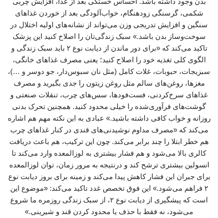
بدن وجود داشته باشد. احساس خستگی بعد از غذا، افزایش چربی
شکمی، گرسنگی زودهنگام، خواب‌آلودگی بعد از خوردن غذاهای
سنگین و افزایش تدریجی وزن می‌تواند از نشانه‌های اولیه اختلال در
سوخت‌وساز بدن باشد.» سبک زندگی‌تان را اصلاح کنید این پزشک
تاکید می‌کند که «برای دور ماندن از دیابت نوع ۲ باید سبک زندگی و
الگوی کلی تغذیه خود را اصلاح کنید؛ یعنی مصرف غذاهای خانگی،
سبزیجات، حبوبات، غلات کامل (مثل نان سبوس‌دار، جو دوسر و …)،
مغزها، روغن‌های سالم مثل روغن زیتون را جدی بگیرید و مصرف
غذاهای سرخ‌کردنی، فست‌فودها، سس‌های چرب، تنقلات صنعتی و
گوشت‌های فرآوری‌شده را خیلی محدود کنید. همچنین تحرک بدنی
روزانه و خواب کافی داشته باشید.» عبادی به این نکته مهم هم اشاره
می‌کند که «مصرف مداوم نوشیدنی‌های قندی در کنار غذاهای چرب
هم خطر ابتلا را چند برابر می‌کند. چون این ترکیب، هم باعث دریافت
کالری بالا می‌شود و هم فشار بیشتری به لوزالمعده وارد می‌کند تا
انسولین بیشتری ترشح کند و درنتیجه به‌ مرور زمان، توان لوزالمعده
برای جبران این فشار کاهش پیدا می‌کند و زمینه برای بروز دیابت نوع
۲ فراهم می‌شود.» این فوق تخصص غدد تاکید می‌کند: «موضوع این
است که پیشگیری از دیابت نوع ۲، از سبک زندگی روزمره ما شروع
می‌شود، نه فقط با حذف یا محدود کردن قند و شیرینی.»