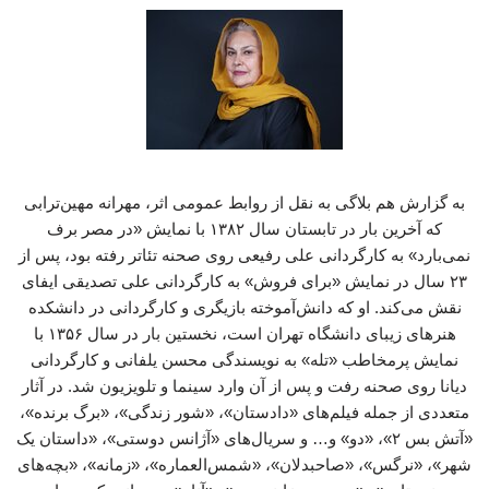
به گزارش هم بلاگی به نقل از روابط عمومی اثر، مهرانه مهین‌ترابی
که آخرین بار در تابستان سال ۱۳۸۲ با نمایش «در مصر برف
نمی‌بارد» به کارگردانی علی رفیعی روی صحنه تئاتر رفته بود، پس از
۲۳ سال در نمایش «برای فروش» به کارگردانی علی تصدیقی ایفای
نقش می‌کند. او که دانش‌آموخته بازیگری و کارگردانی در دانشکده
هنرهای زیبای دانشگاه تهران است، نخستین بار در سال ۱۳۵۶ با
نمایش پرمخاطب «تله» به نویسندگی محسن یلفانی و کارگردانی
دیانا روی صحنه رفت و پس از آن وارد سینما و تلویزیون شد. در آثار
متعددی از جمله فیلم‌های «دادستان»، «شور زندگی»، «برگ برنده»،
«آتش بس ۲»، «دو» و… و سریال‌های «آژانس دوستی»، «داستان یک
شهر»، «نرگس»، «صاحبدلان»، «شمس‌العماره»، «زمانه»، «بچه‌های