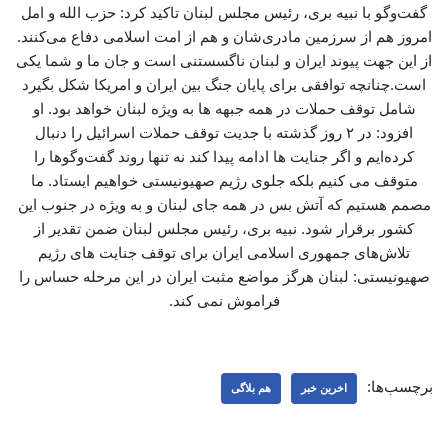
گفت‌وگو با نبیه بری، رئیس مجلس لبنان تاکید کرد: حزب الله و امل
امروز هم از سرزمین مادری‌شان و هم از امت اسلامی دفاع می‌کنند.
از این جهت پیوند ایران و لبنان ناگسستنی است و جان ما و شما یکی
است.چنانچه توافقی برای پایان جنگ بین ایران و امریکا شکل بگیرد
شامل توقف حملات در همه جبهه ها به ویژه لبنان خواهد بود. او
افزود: در ۲ روز گذشته با جدیت توقف حملات اسرائیل را دنبال
کرده‌ایم و اگر جنایت ها ادامه پیدا کند نه تنها روند گفت‌وگوها را
متوقف می کنیم بلکه جلوی رژیم صهیونیستی خواهیم ایستاد. ما
مصمم هستیم که آتش بس در همه جای لبنان و به ویژه در جنوب این
کشور برقرار شود. نبیه بری، رئیس مجلس لبنان ضمن تقدیر از
تلاش‌های جمهوری اسلامی ایران برای توقف جنایت های رژیم
صهیونیستی: لبنان هرگز مواضع مثبت ایران در این مرحله حساس را
فراموش نمی کند.
برچسب‌ها:
اخرین خبر
هم بلاگی