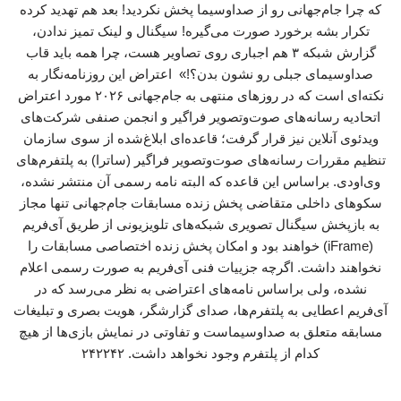
که چرا جام‌جهانی رو از صداوسیما پخش نکردید! بعد هم تهدید کرده
تکرار بشه برخورد صورت می‌گیره! سیگنال و لینک تمیز ندادن،
گزارش شبکه ۳ هم اجباری روی تصاویر هست، چرا همه باید قاب
صداوسیمای جبلی رو نشون بدن؟!» اعتراض این روزنامه‌نگار به
نکته‌ای است که در روزهای منتهی به جام‌جهانی ۲۰۲۶ مورد اعتراض
اتحادیه رسانه‌های صوت‌وتصویر فراگیر و انجمن صنفی شرکت‌های
ویدئوی آنلاین نیز قرار گرفت؛ قاعده‌ای ابلاغ‌شده از سوی سازمان
تنظیم مقررات رسانه‌های صوت‌وتصویر فراگیر (ساترا) به پلتفرم‌های
وی‌اودی. براساس این قاعده که البته نامه رسمی آن منتشر نشده،
سکوهای داخلی متقاضی پخش زنده مسابقات جام‌جهانی تنها مجاز
به بازپخش سیگنال تصویری شبکه‌های تلویزیونی از طریق آی‌فریم
(iFrame) خواهند بود و امکان پخش زنده اختصاصی مسابقات را
نخواهند داشت. اگرچه جزییات فنی آی‌فریم به صورت رسمی اعلام
نشده، ولی براساس نامه‌های اعتراضی به نظر می‌رسد که در
آی‌فریم اعطایی به پلتفرم‌ها، صدای گزارشگر، هویت بصری و تبلیغات
مسابقه متعلق به صداوسیماست و تفاوتی در نمایش بازی‌ها از هیچ
کدام از پلتفرم وجود نخواهد داشت. ۲۴۲۲۴۲