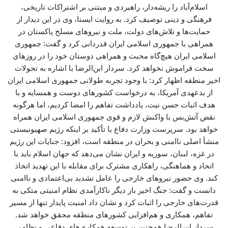
اسلام‌آباد را ریشه‌دار، راهبردی و مبتنی بر اشتراکات تاریخی،
فرهنگی و دینی توصیف کرد. به روایت ایسنا، وی در این دیدار از
حمایت‌ها و تلاش‌های دولت، ملت و نیروهای مسلح پاکستان در
همراهی با جمهوری اسلامی ایران قدردانی کرد و گفت: جمهوری
اسلامی ایران هیچ‌گاه محبت و همراهی دوستان خود را در روزهای
سخت فراموش نخواهد کرد. سردار ابن‌الرضا با اشاره به تحولات
اخیر منطقه اظهار کرد: با وجود تجربه طولانی جمهوری اسلامی ایران
از بدعهدی آمریکا، به درخواست کشورهای دوست و همسایه و با
هدف اثبات حسن نیت، یادداشت تفاهم را امضا کردیم، اما هرگونه
نقض آتش‌بس با واکنش لازم و قوی جمهوری اسلامی ایران همراه
خواهد بود. سرپرست وزارت دفاع با تأکید بر اینکه رژیم صهیونیستی
منشأ اصلی ناامنی و بحران در منطقه است، افزود: جنایات این رژیم
در غزه، لبنان، سوریه و ایران نشان می‌دهد که جهان اسلام باید با
اتحاد و هماهنگی، راهکاری مشترک برای مقابله با این تهدید اتخاذ
کند. وی حضور نیروهای خارجی را عامل تشدید بی‌اعتمادی و ناامنی
دانست و گفت: جنگ اخیر بار دیگر ناکارآمدی نظام امنیتی متکی به
قدرت‌های خارجی را اثبات کرد و نشان داد امنیت پایدار تنها از مسیر
تفاهم، همکاری و هم‌افزایی کشورهای منطقه محقق خواهد شد.
سردار ابن‌الرضا همچنین بر توسعه همکاری‌های دفاعی و نظامی