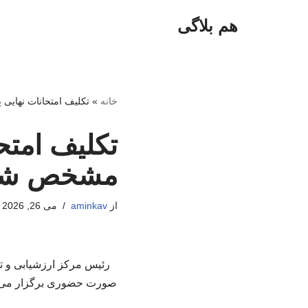
هم بلاگی
پرش
به
محتوا
خانه
»
تکلیف امتحانات نهایی 
تکلیف امتحا
مشخص شد
از
aminkav
می 26, 2026
صورت حضوری برگزار می‌شو