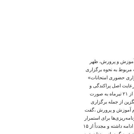
م آموزش و پرورش، ظهر
مات مربوط به نحوه برگزاری
گزاری حضوری امتحانات»
 رعایت اصل پراکندگی و
شرایط ایمنی در سراسر کشور اجرا خواهد شد. وی افزود: امتحانات پایه‌های یازدهم و دوازدهم از ۲۱ تیرماه به صورت
زین از جمله برگزاری
ام آموزش و پرورش ،گفت
مه‌ریزی‌ها برای استمرار
فرآیند ارزشیابی انجام شده است. وی خاطرنشان کرد: آموزش‌های مجازی تا ۲۸ اسفند سال پیش ادامه داشته و مجدداً از ۱۵