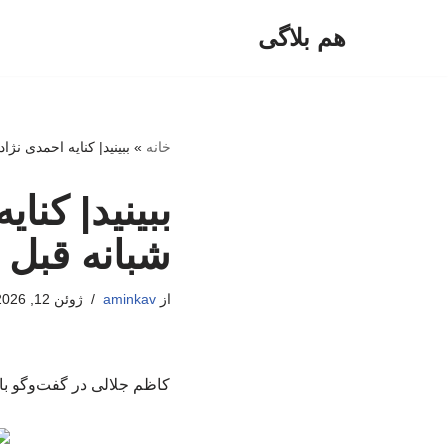
هم بلاگی
پرش
به
محتوا
خانه
»
ببینید| کنایه احمدی نژا
ببینید| کنا
شبانه قبل 
از
aminkav
ژوئن 12, 2026
کاظم جلالی در گفت‌وگو با