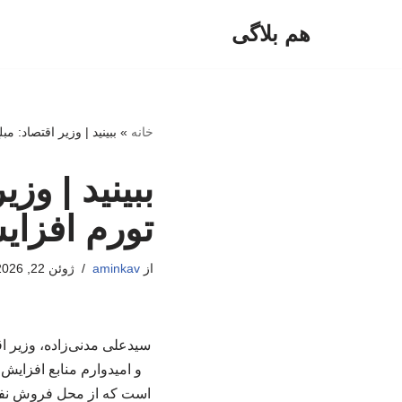
هم بلاگی
پرش
به
محتوا
خانه
»
ببینید | وزیر اقتصاد: م
ببینید | وز
تورم افزای
از
aminkav
ژوئن 22, 2026
سیدعلی مدنی‌زاده، وزیر 
و امیدوارم منابع افزایش
است که از محل فروش نفت ب