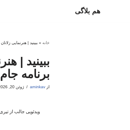
هم بلاگی
پرش
به
محتوا
خانه
»
ببینید | هنرنمایی زلات
ببینید | هن
برنامه جام
از
aminkav
ژوئن 20, 2026
ویدئویی جالب از تیری