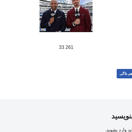
261 33
م بلاگی
بنویسید
ید
وارد بشوید
.