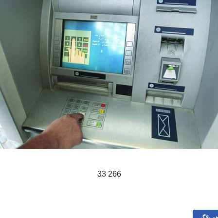
266 33
م بلاگی