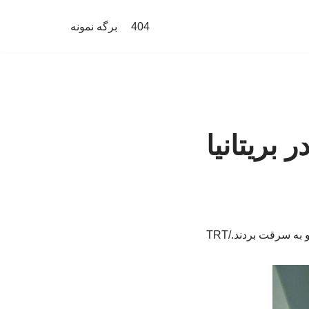
404
برگه نمونه
 بریتانیا
ه سرقت بردند./TRT