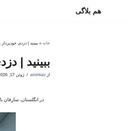
هم بلاگی
پرش
به
محتوا
خانه
»
ببینید | دزدی خودپرداز ب
ببینید | دزد
از
aminkav
ژوئن 17, 2026
در انگلستان، سارقان با 