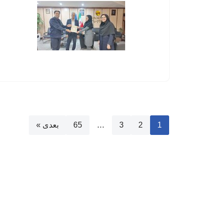
1
2
3
…
65
بعدی »