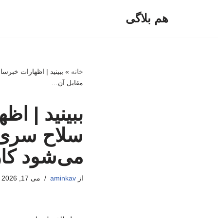
هم بلاگی
پرش
به
محتوا
خانه
»
ببینید | اظهارات خبرسا
مقابل آن…
ببینید | ا
سلاح سری ای
می‌شود کار
از
aminkav
می 17, 2026