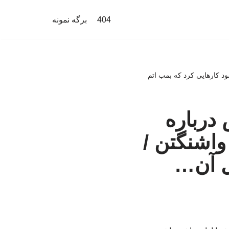
404
برگه نمونه
شود کارهایی کرد که بمب اتم
 درباره
 واشنگتن /
ل آن…