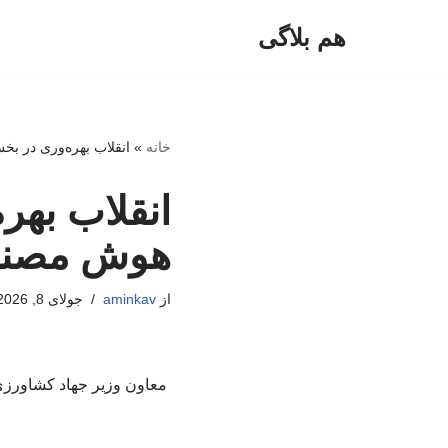
هم بلاگی
پرش
به
محتوا
خانه
»
انقلاب بهره‌وری در ب
انقلاب بهر
هوش مصن
از
aminkav
جولای 8, 2026
معاون وزیر جهاد کشاورزی