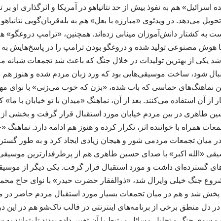
ه اسرائیل» هم به نفوذ بیش از حد نتانیاهو در آمریکا و اثرگذاری او بر 
 تحویل می‌دهد. در ویدئوی «مبارزه با بعل» هم به بله‌قربان‌گویی نتانیاه
ه کشتار دانش‌آموزان مینابی زده‌اند. همچنین، «ترامپ دروغگو» ه
ا هوش مصنوعی تولید شده و دروغگو بودن ترامپ را در پاسخ‌هایش به
د یکی از بهترین تولیدات در خلال جنگ که باعث شد تجمعات شبانه مر
ال شود، ساخت موسیقی‌هایی بود که ورد زبان مردم شده و هنوز هم در 
رین نماهنگ‌های حماسی که باب شده، «بزن که خوب می‌زنی» با نوای 
از آن استفاده می‌کنند. بعد از آن، نماهنگ «میدان با تو خیابان با ما» ک
ن طاهری در بین مردم خیابان مورد استقبال قرار گرفت و بخشی از آن 
تجمعات همراه با خواننده اثر، تکرار کرده و هنوز هم ادامه دارد. نماهنگ
در میان تجمعات مردمی شور و هیجان زیادی ایجاد کرد و به طور گست
یقی «الله اکبر» با صدای حسین طاهری هم از پرطرفدارترین موسیقی‌ها
 گسترده‌ای داشت و مورد استقبال قرار گرفت. یکی دیگر از موسیقی‌
ع جنگ خیلی وایرال شد، «ذوالفقار حضرت حیدر» با نوای حاج محمود
 پخش شد و هم در میان تجمعات بسیار مورد استقبال مردم حاضر در می
 در دل منطق برخی از برنامه‌های اینترنتی در قالب تاک‌شو هم در این
و سوی جنگ و تحلیل مسائل مرتبط با آن تغییر داده بودند تا بتوانند به 