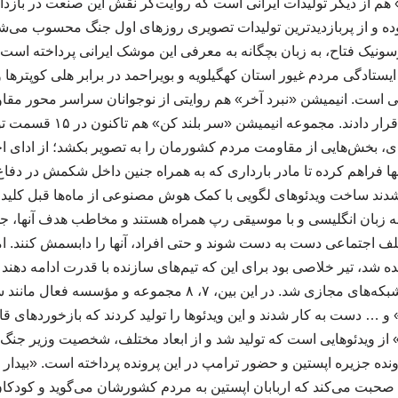
م از دیگر تولیدات ایرانی است که روایت‌گر نقش این صنعت در بازد
ده و از پربازدیدترین تولیدات تصویری روزهای اول جنگ محسوب می‌شو
نیک فتاح، به زبان بچگانه به معرفی این موشک ایرانی پرداخته است
یستادگی مردم غیور استان کهگیلویه و بویراحمد در برابر هلی کوپترها
 است. انیمیشن «نبرد آخر» هم روایتی از نوجوانان سراسر محور مقا
که شهیدان را الگوی خود قرار دا
ه‌ای، بخش‌هایی از مقاومت مردم کشورمان را به تصویر بکشد؛ از ادای اح
نها فراهم کرده تا مادر بارداری که به همراه جنین داخل شکمش در دفاع
شدند ساخت ویدئوهای لگویی با کمک هوش مصنوعی از ماه‌ها قبل کلید خو
به زبان انگلیسی و با موسیقی رپ همراه هستند و مخاطب هدف آنها، جوانان
لف اجتماعی دست به دست شوند و حتی افراد، آنها را دابسمش کنند. اما 
شد، تیر خلاصی بود برای این که تیم‌های سازنده با قدرت ادامه دهند 
ویدئوهای لگویی روانه شبکه‌های مجازی شد. در این بین، ۷، ۸ مجمو
 و … دست به کار شدند و این ویدئوها را تولید کردند که بازخوردهای قا
 ویدئوهایی است که تولید شد و از ابعاد مختلف، شخصیت وزیر جنگ آم
نده جزیره اپستین و حضور ترامپ در این پرونده پرداخته است. «بیدار
صحبت می‌کند که اربابان اپستین به مردم کشورشان می‌گوید و کودکان