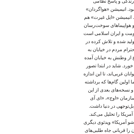
ارندگی و پاسخ نظامی
د. انیمیشن «هواگردان»
. انیمیشن «ایل غیرت» هم
 و هواپیماهای سوخت‌رسان
ومت و ایران اسلامی است
دند. مجموعه انیمیشن «سر بلند کن» هم تاکنون در ۱۵ قسمت تولید شده و تلاش کرده در
ترام مردم در خیابان به
 از وطنش به خیابان آمده
رد. شاید در ابتدا تصور
 غربی‌اند، تا این اندازه
اولین گام‌ها که برداشته
و نسخه‌های بعدی از این
عه و مؤسسه فعال مانند سازمان «اوج»، «ای آی
بل‌توجهی در دنیا داشت.
ریکا را تحلیل می‌کند.
 شو آمریکا» ویدئوی دیگری
 را قربانی جاه طلبی‌های